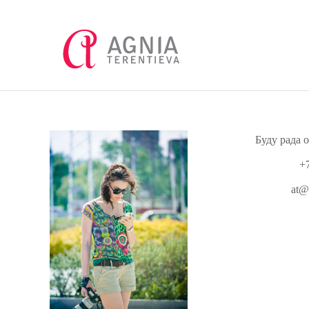
Буду рада ответит
+7 (812) 9
at@agniatere